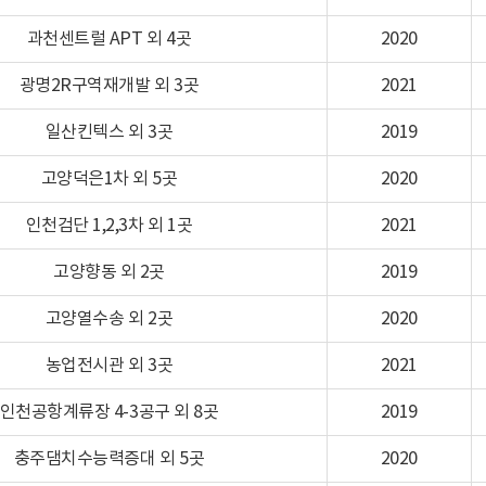
과천센트럴 APT 외 4곳
2020
광명2R구역재개발 외 3곳
2021
일산킨텍스 외 3곳
2019
고양덕은1차 외 5곳
2020
인천검단 1,2,3차 외 1곳
2021
고양향동 외 2곳
2019
고양열수송 외 2곳
2020
농업전시관 외 3곳
2021
인천공항계류장 4-3공구 외 8곳
2019
충주댐치수능력증대 외 5곳
2020