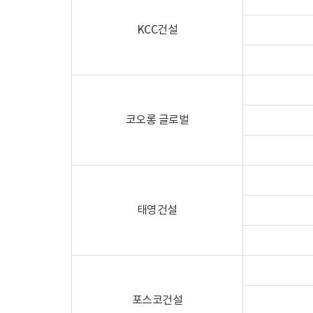
KCC건설
코오롱 글로벌
태영건설
포스코건설