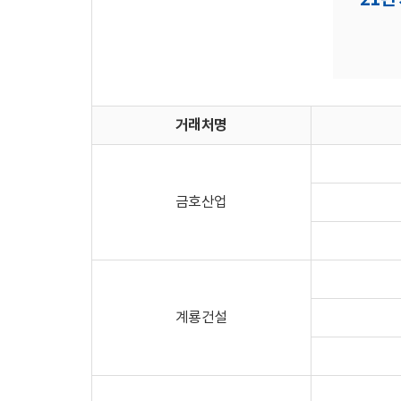
21년
거래처명
금호산업
계룡건설