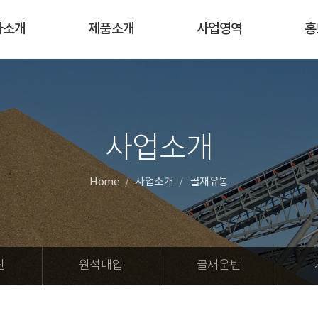
사소개
제품소개
사업영역
홍
사업소개
Home
사업소개
골재유통
산
원석매입
골재운반