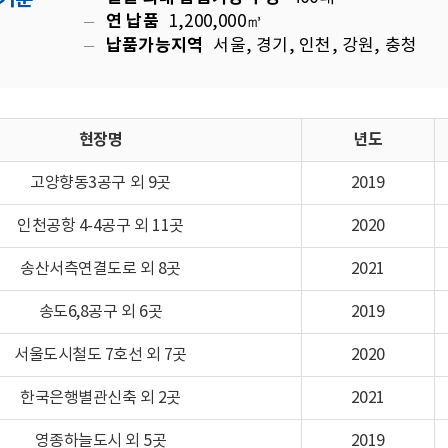
 기준
연 납품
1,200,000㎥
납품가능지역
서울, 경기, 인천, 강원, 충청
현장명
년도
고양향동3공구 외 9곳
2019
인천공항 4-4공구 외 11곳
2020
송산서측연결도로 외 8곳
2021
송도6,8공구 외 6곳
2019
서울도시철도 7호선 외 7곳
2020
한국은행별관신축 외 2곳
2021
영종하늘도시 외 5곳
2019