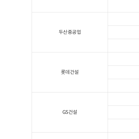
두산중공업
롯데건설
GS건설