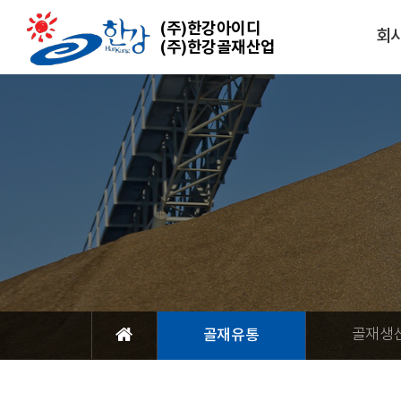
(주)한강아이디
회
(주)한강골재산업
골재유통
골재생